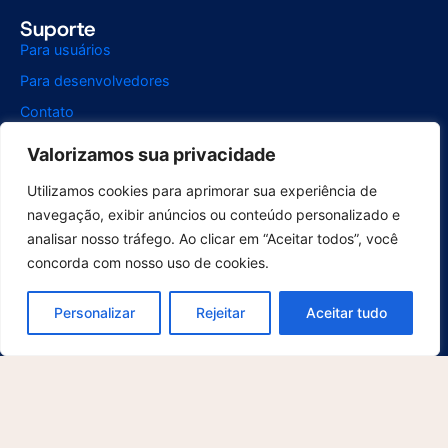
Suporte
Para usuários
Para desenvolvedores
Contato
Explore
Sobre nós
Valorizamos sua privacidade
O que há de novo
Utilizamos cookies para aprimorar sua experiência de
Blog
navegação, exibir anúncios ou conteúdo personalizado e
analisar nosso tráfego. Ao clicar em “Aceitar todos”, você
Cases
concorda com nosso uso de cookies.
Avisos Legais
Política de Privacidade
Personalizar
Rejeitar
Aceitar tudo
Termos e Condições
© 2025 McFile GmbH. Todos os direitos reservados. Este site é protegido
pelo reCAPTCHA e a
Política de Privacidade
e os
Termos de Serviço
da
Google se aplicam.