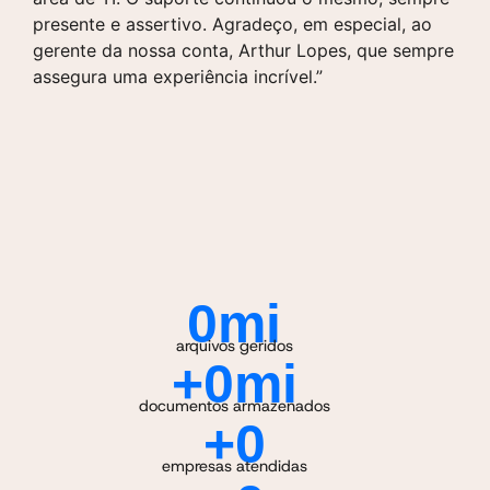
s
presente e assertivo. Agradeço, em especial, ao
n
gerente da nossa conta, Arthur Lopes, que sempre
d
assegura uma experiência incrível.”
d
0
mi
arquivos geridos
+
0
mi
documentos armazenados
+
0
empresas atendidas