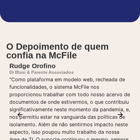
O Depoimento de quem
confia na McFile
Rudge Orofino
Di Blasi & Parente Associados
D
“Como plataforma em modelo web, recheada de
B
funcionalidades, o sistema McFile nos
“
proporcionou trabalhar com todo nosso acervo de
o
documentos de onde estivermos, o que contribuiu
i
significativamente neste momento da pandemia, e,
s
nos permitiu estar na vanguarda das políticas de
e
isolamento. Além de não sentirmos impacto neste
d
aspecto, isso poupou muito trabalho da nossa
t
área de TI. O suporte continuou o mesmo, sempre