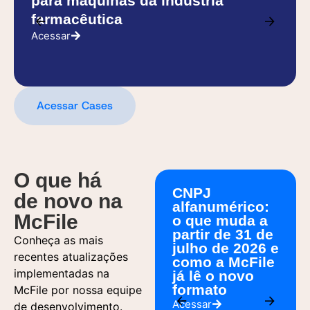
para máquinas da indústria
farmacêutica
Acessar
Acessar Cases
O que há
CNPJ
de novo na
alfanumérico:
McFile
o que muda a
partir de 31 de
Conheça as mais
julho de 2026 e
recentes atualizações
como a McFile
implementadas na
já lê o novo
formato
McFile por nossa equipe
Acessar
de desenvolvimento.