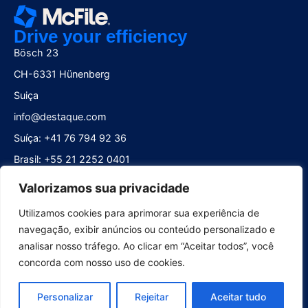
Drive your efficiency
Bösch 23
CH-6331 Hünenberg
Suiça
info@destaque.com
Suíça: +41 76 794 92 36
Brasil: +55 21 2252 0401
Acompanhe-nos
Valorizamos sua privacidade
Utilizamos cookies para aprimorar sua experiência de
navegação, exibir anúncios ou conteúdo personalizado e
analisar nosso tráfego. Ao clicar em “Aceitar todos”, você
concorda com nosso uso de cookies.
Personalizar
Rejeitar
Aceitar tudo
Plataforma