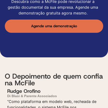
Descubra como a McFile pode revolucionar a
gestão documental da sua empresa. Agende uma
demonstração gratuita agora mesmo.
Agende uma demonstração
O Depoimento de quem confia
na McFile
Rudge Orofino
Di Blasi & Parente Associados
D
“Como plataforma em modelo web, recheada de
B
funcionalidades, o sistema McFile nos
“