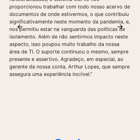
proporcionou trabalhar com todo nosso acervo de
o
documentos de onde estivermos, o que contribuiu
i
significativamente neste momento da pandemia, e,
s
nos permitiu estar na vanguarda das políticas de
e
isolamento. Além de não sentirmos impacto neste
d
aspecto, isso poupou muito trabalho da nossa
t
área de TI. O suporte continuou o mesmo, sempre
s
presente e assertivo. Agradeço, em especial, ao
n
gerente da nossa conta, Arthur Lopes, que sempre
d
assegura uma experiência incrível.”
d