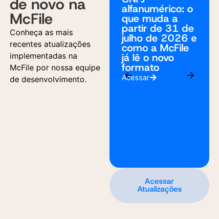
de novo na
alfanumérico: o
McFile
que muda a
partir de 31 de
Conheça as mais
julho de 2026 e
recentes atualizações
como a McFile
implementadas na
já lê o novo
formato
McFile por nossa equipe
Acessar
de desenvolvimento.
Acessar
Atualizações