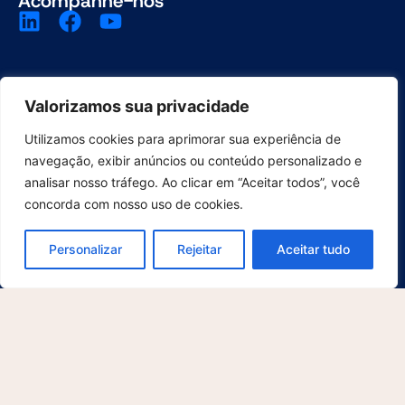
Acompanhe-nos
Valorizamos sua privacidade
Utilizamos cookies para aprimorar sua experiência de
Plataforma
navegação, exibir anúncios ou conteúdo personalizado e
Gestão de E-mail
analisar nosso tráfego. Ao clicar em “Aceitar todos”, você
concorda com nosso uso de cookies.
Gestão de Arquivo Físico
Gestão de Bibliotecas
Personalizar
Rejeitar
Aceitar tudo
Gerador de QR Code
Inteligência Artificial
Ciclo de Vida de Documentos
Segurança e Compliance
Integrações
McFile for Office