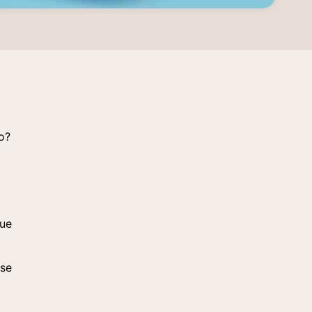
o?
que
 se