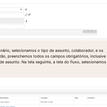
ário, selecionamos o tipo de assunto, colaborador, e os
tão, preenchemos todos os campos obrigatórios, inclusive
de assunto. Na tela seguinte, a tela do fluxo, selecionamos
licite uma demonstração
tre em contato
Entre em contato
ncha o formulário abaixo e nossa equipe entrará em conta
ncha o formulário e um de nossos especialistas entrará em
 agendar uma apresentação personalizada da nossa