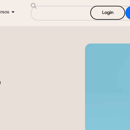
rsos
Login
o