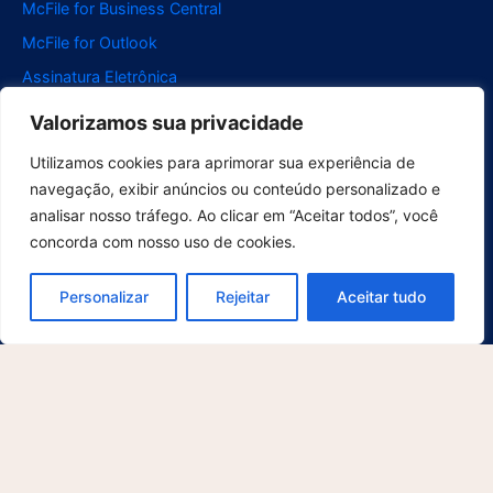
McFile for Business Central
McFile for Outlook
Assinatura Eletrônica
Segmentos
Valorizamos sua privacidade
Compliance
Construção Civil
Utilizamos cookies para aprimorar sua experiência de
navegação, exibir anúncios ou conteúdo personalizado e
Energia
analisar nosso tráfego. Ao clicar em “Aceitar todos”, você
Gestão de Projetos
concorda com nosso uso de cookies.
Instituição de Ensino
Jurídico
Personalizar
Rejeitar
Aceitar tudo
Recursos Humanos
Saúde
Serviços de Digitalização
Varejo
Suporte