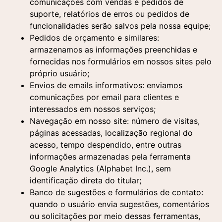
comunicações com vendas e pedidos de
suporte, relatórios de erros ou pedidos de
funcionalidades serão salvos pela nossa equipe;
Pedidos de orçamento e similares:
armazenamos as informações preenchidas e
fornecidas nos formulários em nossos sites pelo
próprio usuário;
Envios de emails informativos: enviamos
comunicações por email para clientes e
interessados em nossos serviços;
Navegação em nosso site:
n
úmero de visitas,
páginas acessadas, localização regional do
acesso, tempo despendido, entre outras
informações armazenadas pela ferramenta
Entre em contato
Solicite uma demonstração
Google
Analytics
(
Alphabet
Inc.),
sem
identificação
direta
do titular
;
Preencha o formulário e um de nossos
Preencha o formulário abaixo e nossa equipe
Entre em contato
Banco de sugestões e formulários de contato:
especialistas entrará em contato para responder
entrará em contato para agendar uma
quando o usuário envia sugestões, comentários
suas dúvidas e entender sua demanda.
apresentação personalizada da nossa plataforma.
ou solicitações por meio dessas ferramentas,