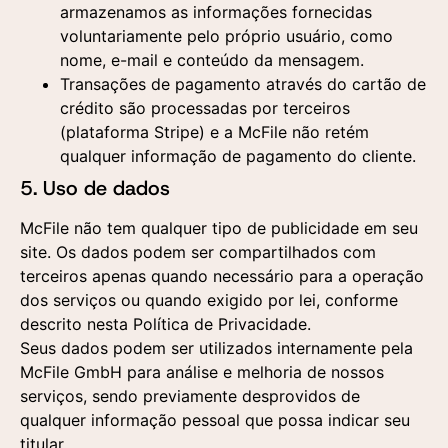
armazenamos as informações fornecidas
voluntariamente pelo próprio usuário, como
nome, e-mail e conteúdo da mensagem.
Aceito a utilização
Transações de pagamento através do cartão de
dos dados fornecidos
crédito são processadas por terceiros
aqui para a realização
de um contato
(plataforma Stripe) e a McFile não retém
comercial e o
qualquer informação de pagamento do cliente.
recebimento de
materiais publicitários
5. Uso de dados
segundo a Política de
Privacidade
Aceito a utilização
Aceito a utilização
McFile não tem qualquer tipo de publicidade em seu
dos dados fornecidos
dos dados fornecidos
site. Os dados podem ser compartilhados com
aqui para a realização
aqui para a realização
de um contato
de um contato
terceiros apenas quando necessário para a operação
comercial e o
comercial e o
dos serviços ou quando exigido por lei, conforme
recebimento de
recebimento de
materiais publicitários
materiais publicitários
descrito nesta Política de Privacidade.
segundo a Política de
segundo a Política de
Seus dados podem ser utilizados internamente pela
Privacidade
Privacidade
McFile GmbH para análise e melhoria de nossos
serviços, sendo previamente desprovidos de
qualquer informação pessoal que possa indicar seu
titular.