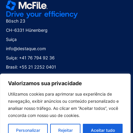
Drive your efficiency
Bösch 23
CH-6331 Hünenberg
Suiça
info@destaque.com
Suíça: +41 76 794 92 36
Brasil: +55 21 2252 0401
Acompanhe-nos
Valorizamos sua privacidade
Utilizamos cookies para aprimorar sua experiência de
navegação, exibir anúncios ou conteúdo personalizado e
analisar nosso tráfego. Ao clicar em “Aceitar todos”, você
concorda com nosso uso de cookies.
Plataforma
Personalizar
Rejeitar
Aceitar tudo