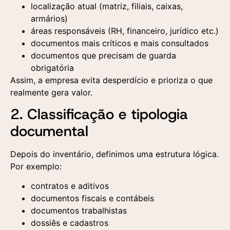
localização atual (matriz, filiais, caixas,
Preencha o formulário e um de nossos
Preencha o formulário abaixo e nossa equipe
Entre em contato
armários)
especialistas entrará em contato para responder
entrará em contato para agendar uma
áreas responsáveis (RH, financeiro, jurídico etc.)
suas dúvidas e entender sua demanda.
apresentação personalizada da nossa plataforma.
documentos mais críticos e mais consultados
documentos que precisam de guarda
obrigatória
Assim, a empresa evita desperdício e prioriza o que
Aceito a utilização
dos dados fornecidos
realmente gera valor.
aqui para a realização
de um contato
2. Classificação e tipologia
comercial e o
recebimento de
documental
materiais publicitários
segundo a Política de
Privacidade
Depois do inventário, definimos uma estrutura lógica.
Aceito a utilização
Aceito a utilização
Por exemplo:
dos dados fornecidos
dos dados fornecidos
aqui para a realização
aqui para a realização
de um contato
de um contato
contratos e aditivos
comercial e o
comercial e o
documentos fiscais e contábeis
recebimento de
recebimento de
materiais publicitários
materiais publicitários
documentos trabalhistas
segundo a Política de
segundo a Política de
dossiês e cadastros
Privacidade
Privacidade