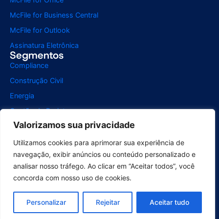
McFile for Business Central
McFile for Outlook
Assinatura Eletrônica
Segmentos
Compliance
Construção Civil
Energia
Gestão de Projetos
Valorizamos sua privacidade
Instituição de Ensino
Jurídico
Utilizamos cookies para aprimorar sua experiência de
navegação, exibir anúncios ou conteúdo personalizado e
Recursos Humanos
analisar nosso tráfego. Ao clicar em “Aceitar todos”, você
Saúde
concorda com nosso uso de cookies.
Serviços de Digitalização
Varejo
Personalizar
Rejeitar
Aceitar tudo