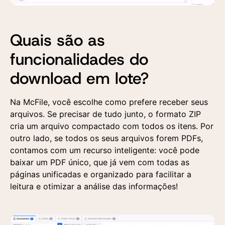
recebimento de
materiais publicitários
segundo a Política de
Privacidade
Quais são as
Aceito a utilização
Aceito a utilização
dos dados fornecidos
dos dados fornecidos
funcionalidades do
aqui para a realização
aqui para a realização
de um contato
de um contato
comercial e o
comercial e o
download em lote?
recebimento de
recebimento de
materiais publicitários
materiais publicitários
segundo a Política de
segundo a Política de
Na McFile, você escolhe como prefere receber seus
Privacidade
Privacidade
arquivos. Se precisar de tudo junto, o formato ZIP
cria um arquivo compactado com todos os itens. Por
outro lado, se todos os seus arquivos forem PDFs,
contamos com um recurso inteligente: você pode
baixar um PDF único, que já vem com todas as
páginas unificadas e organizado para facilitar a
leitura e otimizar a análise das informações!