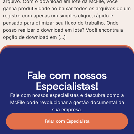
arquivo. Com o download em lote da McFile, você
ganha produtividade ao baixar todos os arquivos de um
Entre em contato
Solicite uma demonstração
registro com apenas um simples clique, rápido e
pensado para otimizar seu fluxo de trabalho. Onde
Preencha o formulário e um de nossos
Preencha o formulário abaixo e nossa equipe
Entre em contato
posso realizar o download em lote? Você encontra a
especialistas entrará em contato para responder
entrará em contato para agendar uma
opção de download em […]
suas dúvidas e entender sua demanda.
apresentação personalizada da nossa plataforma.
Aceito a utilização
Fale com nossos
dos dados fornecidos
aqui para a realização
Especialistas!
de um contato
comercial e o
recebimento de
Fale com nossos especialistas e descubra como a
materiais publicitários
McFile pode revolucionar a gestão documental da
segundo a Política de
Privacidade
sua empresa.
Aceito a utilização
Aceito a utilização
dos dados fornecidos
dos dados fornecidos
Falar com Especialista
aqui para a realização
aqui para a realização
de um contato
de um contato
comercial e o
comercial e o