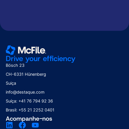
recebimento de
recebimento de
materiais publicitários
materiais publicitários
segundo a Política de
segundo a Política de
Privacidade
Privacidade
Drive your efficiency
Bösch 23
CH-6331 Hünenberg
Suiça
info@destaque.com
Suíça: +41 76 794 92 36
Brasil: +55 21 2252 0401
Acompanhe-nos