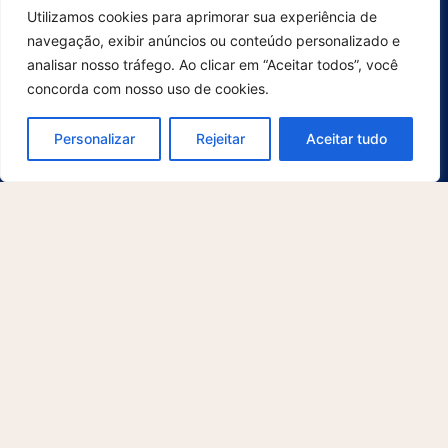
Saúde
Utilizamos cookies para aprimorar sua experiência de
Serviços de Digitalização
navegação, exibir anúncios ou conteúdo personalizado e
analisar nosso tráfego. Ao clicar em “Aceitar todos”, você
Varejo
concorda com nosso uso de cookies.
Suporte
Para usuários
Personalizar
Rejeitar
Aceitar tudo
Para desenvolvedores
Contato
Explore
Sobre nós
O que há de novo
Blog
Cases
Avisos Legais
Política de Privacidade
Termos e Condições
© 2025 McFile GmbH. Todos os direitos reservados. Este site é protegido