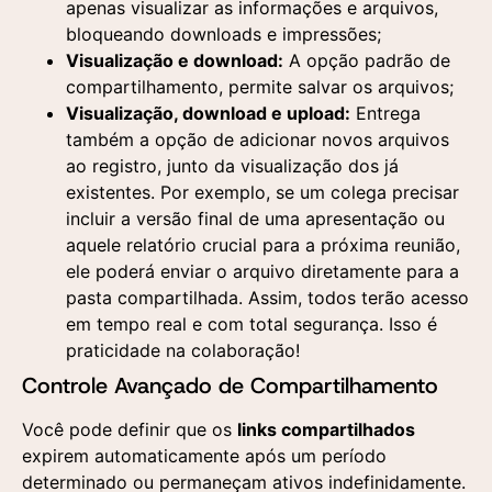
apenas visualizar as informações e arquivos,
bloqueando downloads e impressões;
Visualização e download:
A opção padrão de
compartilhamento, permite salvar os arquivos;
Visualização, download e upload:
Entrega
também a opção de adicionar novos arquivos
ao registro, junto da visualização dos já
existentes. Por exemplo, se um colega precisar
incluir a versão final de uma apresentação ou
aquele relatório crucial para a próxima reunião,
ele poderá enviar o arquivo diretamente para a
Entre em contato
Solicite uma demonstração
pasta compartilhada. Assim, todos terão acesso
em tempo real e com total segurança. Isso é
Preencha o formulário e um de nossos
Preencha o formulário abaixo e nossa equipe
praticidade na colaboração!
Entre em contato
especialistas entrará em contato para responder
entrará em contato para agendar uma
Controle Avançado de Compartilhamento
suas dúvidas e entender sua demanda.
apresentação personalizada da nossa plataforma.
Você pode definir que os
links compartilhados
expirem automaticamente após um período
determinado ou permaneçam ativos indefinidamente.