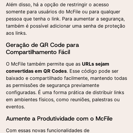
Aceito a utilização
Além disso, há a opção de restringir o acesso
dos dados fornecidos
somente para usuários do McFile ou para qualquer
aqui para a realização
de um contato
pessoa que tenha o link. Para aumentar a segurança,
comercial e o
também é possível adicionar uma senha de proteção
recebimento de
materiais publicitários
aos links.
segundo a Política de
Privacidade
Geração de QR Code para
Aceito a utilização
Aceito a utilização
Compartilhamento Fácil
dos dados fornecidos
dos dados fornecidos
aqui para a realização
aqui para a realização
de um contato
de um contato
O McFile também permite que as
URLs sejam
comercial e o
comercial e o
convertidas em QR Codes
. Esse código pode ser
recebimento de
recebimento de
materiais publicitários
materiais publicitários
baixado e compartilhado facilmente, mantendo todas
segundo a Política de
segundo a Política de
as permissões de segurança previamente
Privacidade
Privacidade
configuradas. É uma forma prática de distribuir links
em ambientes físicos, como reuniões, palestras ou
eventos.
Aumente a Produtividade com o McFile
Com essas novas funcionalidades de