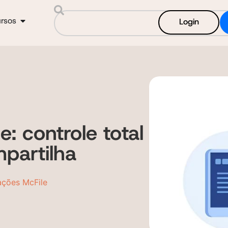
rsos
Login
: controle total
partilha
ações McFile