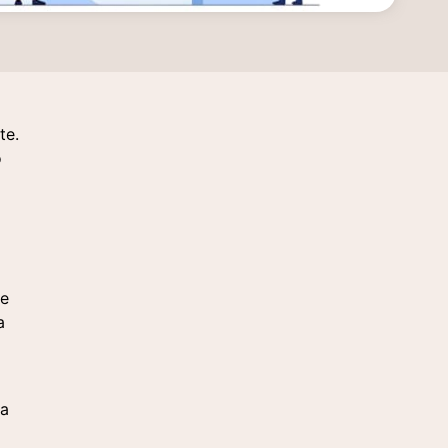
te.
o
m
se
a
 a