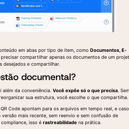
 conteúdo em abas por tipo de item, como
Documentos, E-
licite uma demonstração
tre em contato
 se precisar compartilhar apenas os documentos de um projet
s desejados e compartilhar.
Entre em contato
ncha o formulário abaixo e nossa equipe entrará em conta
ncha o formulário e um de nossos especialistas entrará em
estão documental?
 agendar uma apresentação personalizada da nossa
ato para responder suas dúvidas e entender sua demanda.
aforma.
i além da conveniência.
Você expõe só o que precisa
. Se
 reorganizar sua estrutura, você escolhe o que compartilha.
Aceito a utilização dos 
 o QR Code apontam para os arquivos em tempo real, e caso
fornecidos aqui para a
realização de um contato
a versão mais recente, sem reenvio e sem confusão de
comercial e o recebimento
 compliance, isso é
rastreabilidade
na prática.
materiais publicitários seg
a Política de Privacidade