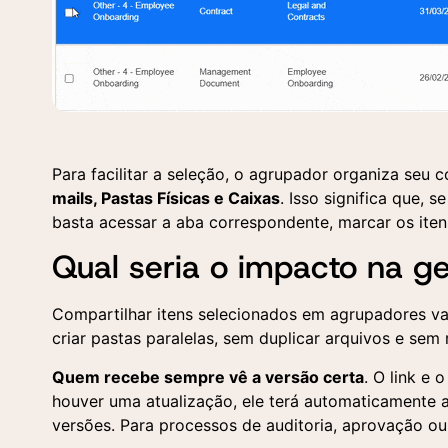
Para facilitar a seleção, o agrupador organiza seu
So
En
mails, Pastas Físicas e Caixas
. Isso significa que,
basta acessar a aba correspondente, marcar os iten
Pree
Pree
Qual seria o impacto na g
para
cont
plat
Compartilhar itens selecionados em agrupadores va
criar pastas paralelas, sem duplicar arquivos e sem
Quem recebe sempre vê a versão certa
. O link e
houver uma atualização, ele terá automaticamente 
versões. Para processos de auditoria, aprovação ou