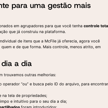
nte para uma gestão mais
Aceito a utilização dos 
Aceito a utilização dos 
fornecidos aqui para a
fornecidos aqui para a
realização de um contato
ionados em agrupadores para que você tenha
controle tota
realização de um contato
comercial e o recebimento
comercial e o recebimento
ção que já construiu na plataforma.
materiais publicitários seg
materiais publicitários seg
a Política de Privacidade
a Política de Privacidade
dividual de itens que a McFile já oferecia, agora você
a quem e de que forma. Mais controle, menos atrito, em
dia a dia
 trouxemos outras melhorias:
 operador “ou” e busca pelo ID do arquivo, para encontra
 na tela de propriedades;
mpo e intuitivo para o seu dia a dia;
partilhados
foram introduzidos;