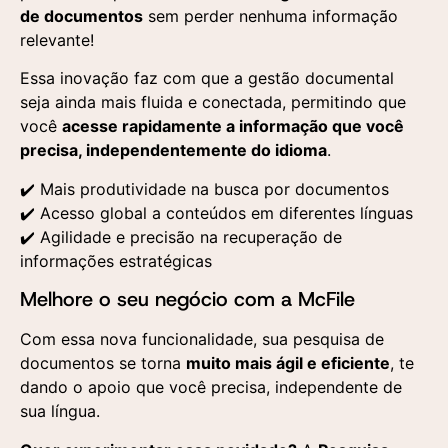
dos dados fornecidos
de documentos
sem perder nenhuma informação
aqui para a realização
relevante!
de um contato
comercial e o
recebimento de
Essa inovação faz com que a gestão documental
materiais publicitários
seja ainda mais fluida e conectada, permitindo que
segundo a Política de
Privacidade
você
acesse rapidamente a informação que você
Aceito a utilização
Aceito a utilização
precisa, independentemente do idioma
.
dos dados fornecidos
dos dados fornecidos
aqui para a realização
aqui para a realização
✔️ Mais produtividade na busca por documentos
de um contato
de um contato
comercial e o
comercial e o
✔️ Acesso global a conteúdos em diferentes línguas
recebimento de
recebimento de
✔️ Agilidade e precisão na recuperação de
materiais publicitários
materiais publicitários
segundo a Política de
segundo a Política de
informações estratégicas
Privacidade
Privacidade
Melhore o seu negócio com a McFile
Com essa nova funcionalidade, sua pesquisa de
documentos se torna
muito mais ágil e eficiente
, te
dando o apoio que você precisa, independente de
sua língua.