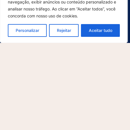
navegação, exibir anúncios ou conteúdo personalizado e
Varejo
analisar nosso tráfego. Ao clicar em “Aceitar todos”, você
concorda com nosso uso de cookies.
Suporte
Para usuários
Personalizar
Rejeitar
Aceitar tudo
Para desenvolvedores
Contato
Explore
Sobre nós
O que há de novo
Blog
Cases
Avisos Legais
Política de Privacidade
Termos e Condições
© 2025 McFile GmbH. Todos os direitos reservados. Este site é protegido
pelo reCAPTCHA e a
Política de Privacidade
e os
Termos de Serviço
da
Google se aplicam.