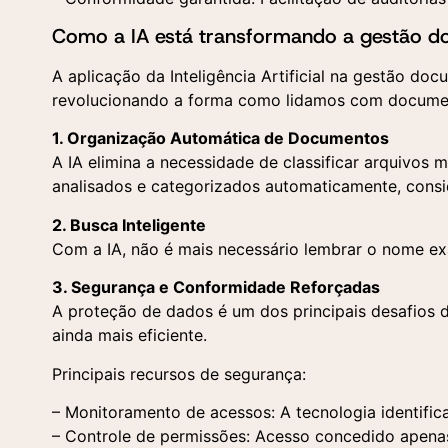
Como a IA está transformando a gestão d
A aplicação da Inteligência Artificial na gestão do
revolucionando a forma como lidamos com document
So
En
1. Organização Automática de Documentos
A IA elimina a necessidade de classificar arquivos
Pree
Pree
analisados e categorizados automaticamente, cons
para
cont
plat
2. Busca Inteligente
Com a IA, não é mais necessário lembrar o nome e
3. Segurança e Conformidade Reforçadas
A proteção de dados é um dos principais desafios 
ainda mais eficiente.
Principais recursos de segurança:
– Monitoramento de acessos: A tecnologia identifica
– Controle de permissões: Acesso concedido apenas