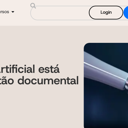
rsos
Login
tificial está
tão documental