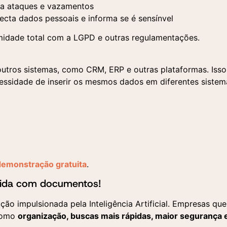
Aceito a utilização dos 
Aceito a utilização dos 
ra ataques e vazamentos
fornecidos aqui para a
fornecidos aqui para a
realização de um contato
tecta dados pessoais e informa se é sensínvel
realização de um contato
comercial e o recebimento
comercial e o recebimento
materiais publicitários seg
idade total com a LGPD e outras regulamentações.
materiais publicitários seg
a Política de Privacidade
a Política de Privacidade
outros sistemas, como CRM, ERP e outras plataformas. Isso
cessidade de inserir os mesmos dados em diferentes sistem
emonstração gratuita
.
lida com documentos!
o impulsionada pela Inteligência Artificial. Empresas que
 como
organização, buscas mais rápidas, maior segurança 