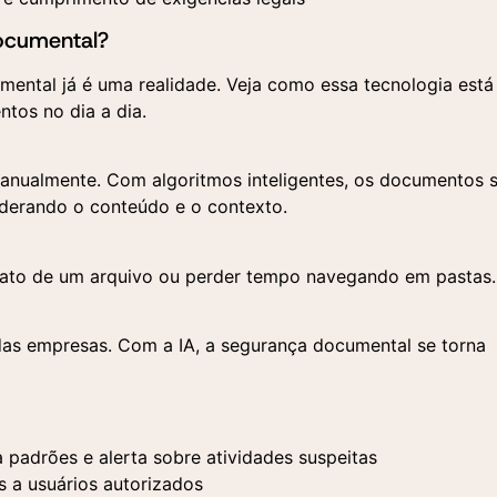
ocumental?
cumental já é uma realidade. Veja como essa tecnologia está
os no dia a dia.
licite uma demonstração
tre em contato
Entre em contato
 manualmente. Com algoritmos inteligentes, os documentos 
ncha o formulário abaixo e nossa equipe entrará em conta
ncha o formulário e um de nossos especialistas entrará em
iderando o conteúdo e o contexto.
 agendar uma apresentação personalizada da nossa
ato para responder suas dúvidas e entender sua demanda.
aforma.
xato de um arquivo ou perder tempo navegando em pastas.
Aceito a utilização dos 
das empresas. Com a IA, a segurança documental se torna
fornecidos aqui para a
realização de um contato
comercial e o recebimento
materiais publicitários seg
a Política de Privacidade
 padrões e alerta sobre atividades suspeitas
 a usuários autorizados