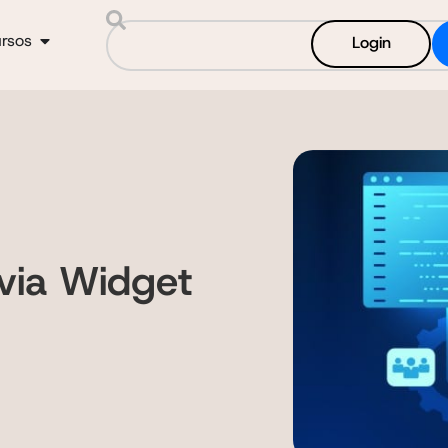
rsos
Login
 via Widget