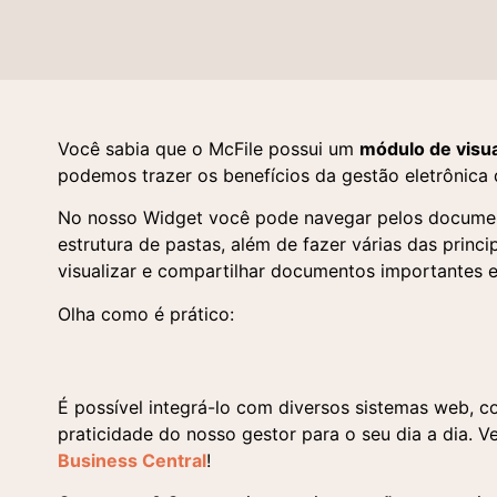
Você sabia que o McFile possui um
módulo de visua
podemos trazer os benefícios da gestão eletrônica
No nosso Widget você pode navegar pelos documen
estrutura de pastas, além de fazer várias das princ
visualizar e compartilhar documentos importantes e
Olha como é prático:
So
En
É possível integrá-lo com diversos sistemas web, 
Pree
Pree
praticidade do nosso gestor para o seu dia a dia. 
para
cont
Business Central
!
plat