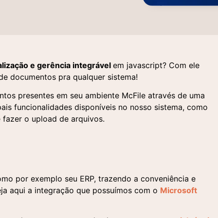
lização e gerência integrável
em javascript? Com ele
 de documentos pra qualquer sistema!
tos presentes em seu ambiente McFile através de uma
ipais funcionalidades disponíveis no nosso sistema, como
 fazer o upload de arquivos.
licite uma demonstração
tre em contato
como por exemplo seu ERP, trazendo a conveniência e
Entre em contato
ncha o formulário abaixo e nossa equipe entrará em conta
ncha o formulário e um de nossos especialistas entrará em
Veja aqui a integração que possuímos com o
Microsoft
 agendar uma apresentação personalizada da nossa
ato para responder suas dúvidas e entender sua demanda.
aforma.