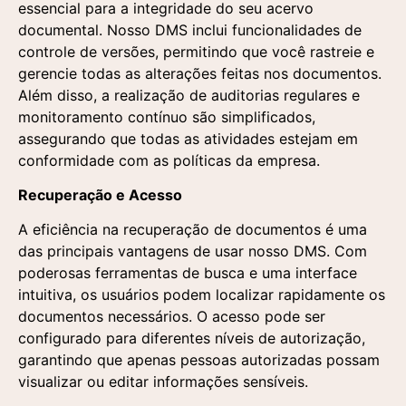
essencial para a integridade do seu acervo
documental. Nosso DMS inclui funcionalidades de
Entre em contato
Solicite uma demonstração
controle de versões, permitindo que você rastreie e
gerencie todas as alterações feitas nos documentos.
Preencha o formulário e um de nossos
Preencha o formulário abaixo e nossa equipe
Entre em contato
Além disso, a realização de auditorias regulares e
especialistas entrará em contato para responder
entrará em contato para agendar uma
monitoramento contínuo são simplificados,
suas dúvidas e entender sua demanda.
apresentação personalizada da nossa plataforma.
assegurando que todas as atividades estejam em
conformidade com as políticas da empresa.
Recuperação e Acesso
Aceito a utilização
A eficiência na recuperação de documentos é uma
dos dados fornecidos
aqui para a realização
das principais vantagens de usar nosso DMS. Com
de um contato
poderosas ferramentas de busca e uma interface
comercial e o
recebimento de
intuitiva, os usuários podem localizar rapidamente os
materiais publicitários
documentos necessários. O acesso pode ser
segundo a Política de
Privacidade
configurado para diferentes níveis de autorização,
Aceito a utilização
Aceito a utilização
garantindo que apenas pessoas autorizadas possam
dos dados fornecidos
dos dados fornecidos
aqui para a realização
aqui para a realização
visualizar ou editar informações sensíveis.
de um contato
de um contato