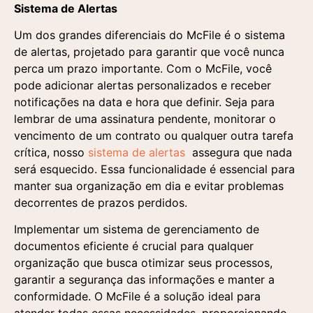
comercial e o
comercial e o
Sistema de Alertas
recebimento de
recebimento de
materiais publicitários
materiais publicitários
Um dos grandes diferenciais do McFile é o sistema
segundo a Política de
segundo a Política de
Privacidade
Privacidade
de alertas, projetado para garantir que você nunca
perca um prazo importante. Com o McFile, você
pode adicionar alertas personalizados e receber
notificações na data e hora que definir. Seja para
lembrar de uma assinatura pendente, monitorar o
vencimento de um contrato ou qualquer outra tarefa
crítica, nosso
sistema de alertas
assegura que nada
será esquecido. Essa funcionalidade é essencial para
manter sua organização em dia e evitar problemas
decorrentes de prazos perdidos.
Implementar um sistema de gerenciamento de
documentos eficiente é crucial para qualquer
organização que busca otimizar seus processos,
garantir a segurança das informações e manter a
conformidade. O McFile é a solução ideal para