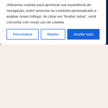
Utilizamos cookies para aprimorar sua experiência de
Recursos Humanos
navegação, exibir anúncios ou conteúdo personalizado e
Saúde
analisar nosso tráfego. Ao clicar em “Aceitar todos”, você
Serviços de Digitalização
concorda com nosso uso de cookies.
Varejo
Personalizar
Rejeitar
Aceitar tudo
Suporte
Para usuários
Para desenvolvedores
Contato
Explore
Sobre nós
O que há de novo
Blog
Cases
Avisos Legais
Política de Privacidade