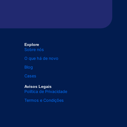
dados
 de
undo
Explore
Sobre nós
dados
dados
O que há de novo
Blog
 de
 de
undo
undo
Cases
Avisos Legais
Política de Privacidade
Termos e Condições