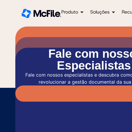
Produto
Soluções
Recu
Fale com noss
Especialistas
Fale com nossos especialistas e descubra com
revolucionar a gestão documental da sua
So
En
Pree
Pree
para
cont
plat