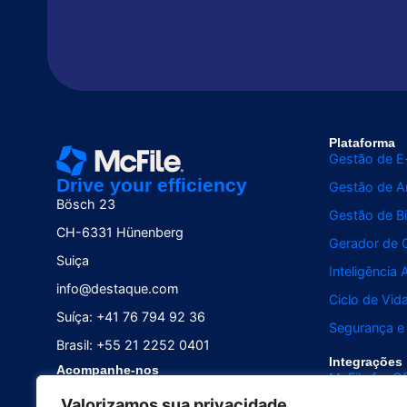
Plataforma
Gestão de E
Drive your efficiency
Gestão de Ar
Bösch 23
Gestão de Bi
CH-6331 Hünenberg
Gerador de 
Suiça
Inteligência A
info@destaque.com
Ciclo de Vi
Suíça: +41 76 794 92 36
Segurança e
Brasil: +55 21 2252 0401
Integrações
Acompanhe-nos
McFile for Of
Valorizamos sua privacidade
McFile for B