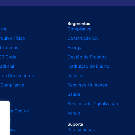
Segmentos
-mail
Compliance
quivo Físico
Construção Civil
bliotecas
Energia
QR Code
Gestão de Projetos
rtificial
Instituição de Ensino
da de Documentos
Jurídico
 Compliance
Recursos Humanos
Saúde
fice
Serviços de Digitalização
usiness Central
Varejo
utlook
Suporte
letrônica
Para usuários