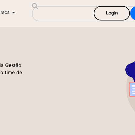
rsos
Login
da Gestão
lo time de