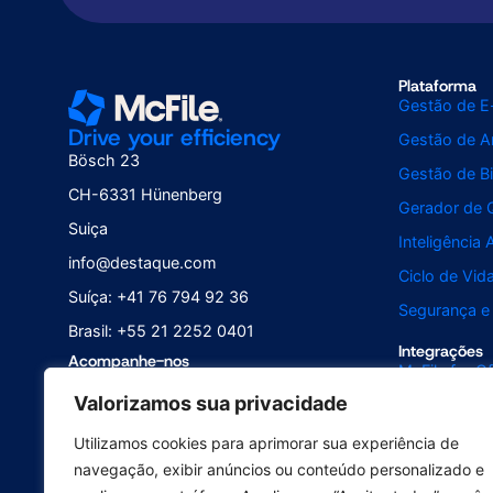
Plataforma
Gestão de E
Drive your efficiency
Gestão de Ar
Bösch 23
Gestão de Bi
CH-6331 Hünenberg
Gerador de 
Suiça
Inteligência A
info@destaque.com
Ciclo de Vi
Suíça: +41 76 794 92 36
Segurança e
Brasil: +55 21 2252 0401
Integrações
Acompanhe-nos
McFile for Of
Valorizamos sua privacidade
McFile for B
McFile for O
Utilizamos cookies para aprimorar sua experiência de
navegação, exibir anúncios ou conteúdo personalizado e
Assinatura E