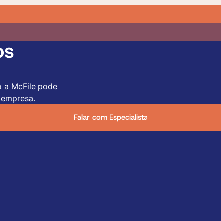
os
o a McFile pode
 empresa.
Falar com Especialista